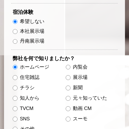
宿泊体験
希望しない
本社展示場
丹南展示場
弊社を何で知りましたか？
ホームページ
内覧会
住宅雑誌
展示場
チラシ
新聞
知人から
元々知っていた
TVCM
動画 CM
SNS
スーモ
その他