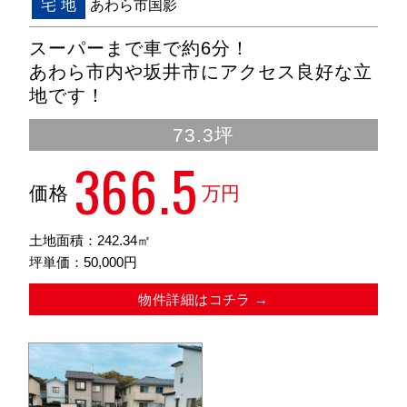
宅 地
あわら市国影
スーパーまで車で約6分！
あわら市内や坂井市にアクセス良好な立
地です！
73.3坪
366.5
価格
万円
土地面積：242.34㎡
坪単価：50,000円
物件詳細はコチラ →